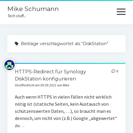
Mike Schumann
Menü
öffnen
Tech stuff...
Home
Beiträge verschlagwortet als “DiskStation”
Blog
Allgemein
HTTPS-Redirect für Synology
0
Technologie
DiskStation konfigurieren
Impressum
Veröffentlicht am 09.09.2021 von Mike
Auch wenn HTTPS in vielen Fällen nicht wirklich
nötig ist (statische Seiten, kein Austausch von
schützenswerten Daten, …), so braucht man es
dennoch, um nicht von (z.B.) Google „abgewertet“
zu…